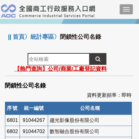
跳
Toggl
到
navig
主
:::
要
內
||
首頁
〉
統計專區
〉
閉鎖性公司名錄
容
全
站
【熱門查詢】公司/商業/工廠登記資料
檢
索
閉鎖性公司名錄
資料更新頻率：即時
序號
統一編號
公司名稱
6801
91044267
趨光影像股份有限公司
6802
91044702
數智融合股份有限公司