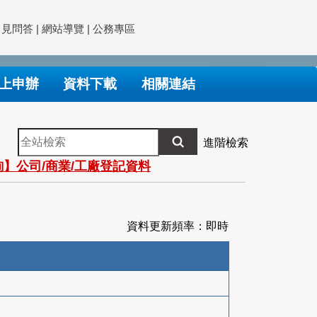
常見問答
|
網站導覽
|
公務專區
上申辦
資料下載
相關連結
全
進階檢索
站
】公司/商業/工廠登記資料
檢
索
資料更新頻率：即時