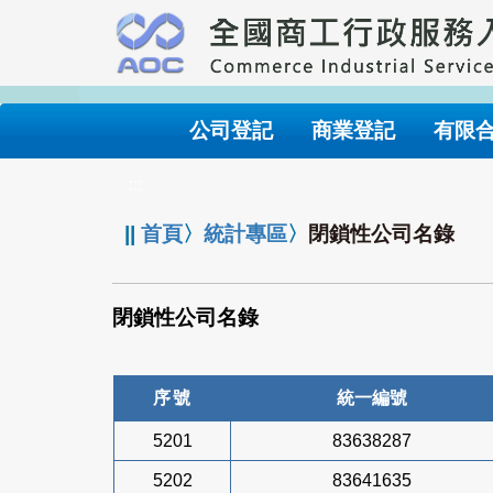
跳
到
主
要
內
公司登記
商業登記
有限
容
:::
||
首頁
〉
統計專區
〉
閉鎖性公司名錄
閉鎖性公司名錄
序號
統一編號
5201
83638287
5202
83641635