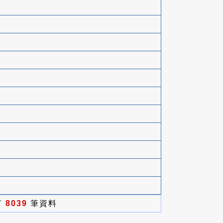
有
8039
筆資料