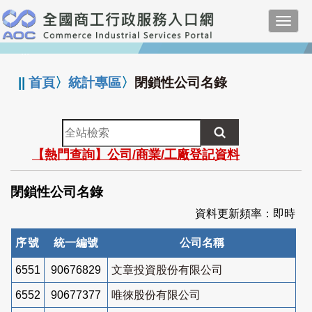
跳
Toggl
到
navig
主
:::
要
內
||
首頁
〉
統計專區
〉
閉鎖性公司名錄
容
全
站
【熱門查詢】公司/商業/工廠登記資料
檢
索
閉鎖性公司名錄
資料更新頻率：即時
序號
統一編號
公司名稱
6551
90676829
文章投資股份有限公司
6552
90677377
唯徠股份有限公司