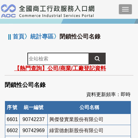
跳
Toggl
到
navig
主
:::
要
內
||
首頁
〉
統計專區
〉
閉鎖性公司名錄
容
全
站
【熱門查詢】公司/商業/工廠登記資料
檢
索
閉鎖性公司名錄
資料更新頻率：即時
序號
統一編號
公司名稱
6601
90742237
興傑發實業股份有限公司
6602
90742969
綠雷德創新股份有限公司