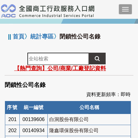
跳
Toggl
到
navig
主
:::
要
內
||
首頁
〉
統計專區
〉
閉鎖性公司名錄
容
全
站
【熱門查詢】公司/商業/工廠登記資料
檢
索
閉鎖性公司名錄
資料更新頻率：即時
序號
統一編號
公司名稱
201
00139606
白洞股份有限公司
202
00140934
隆鑫環保股份有限公司