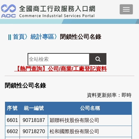
跳
Toggl
到
navig
主
:::
要
內
||
首頁
〉
統計專區
〉
閉鎖性公司名錄
容
全
站
【熱門查詢】公司/商業/工廠登記資料
檢
索
閉鎖性公司名錄
資料更新頻率：即時
序號
統一編號
公司名稱
6601
90718187
穎聯科技股份有限公司
6602
90718270
松和國際股份有限公司