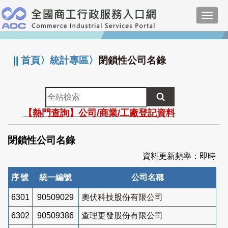
跳
Toggl
到
navig
主
:::
要
內
||
首頁
〉
統計專區
〉
閉鎖性公司名錄
容
全
站
【熱門查詢】公司/商業/工廠登記資料
檢
索
閉鎖性公司名錄
資料更新頻率：即時
序號
統一編號
公司名稱
6301
90509029
奧伏科技股份有限公司
6302
90509386
查理更發股份有限公司