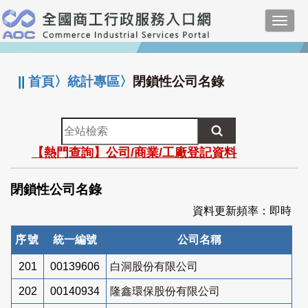
跳
Toggl
到
navig
主
:::
要
內
||
首頁
〉
統計專區
〉
閉鎖性公司名錄
容
全
站
【熱門查詢】公司/商業/工廠登記資料
檢
索
閉鎖性公司名錄
資料更新頻率：即時
序號
統一編號
公司名稱
201
00139606
白洞股份有限公司
202
00140934
隆鑫環保股份有限公司