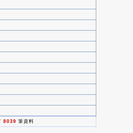
有
8039
筆資料