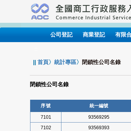
跳
到
主
要
內
公司登記
商業登記
有限
容
:::
||
首頁
〉
統計專區
〉
閉鎖性公司名錄
閉鎖性公司名錄
序號
統一編號
7101
93569295
7102
93569393