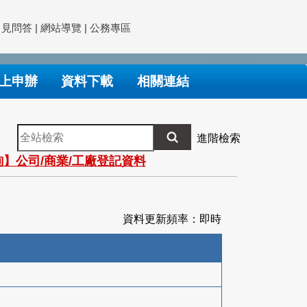
常見問答
|
網站導覽
|
公務專區
上申辦
資料下載
相關連結
全
進階檢索
站
】公司/商業/工廠登記資料
檢
索
資料更新頻率：即時