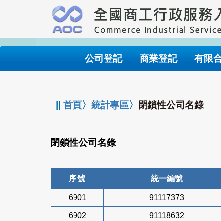
跳
到
主
要
內
公司登記
商業登記
有限
容
:::
||
首頁
〉
統計專區
〉
閉鎖性公司名錄
閉鎖性公司名錄
序號
統一編號
6901
91117373
6902
91118632