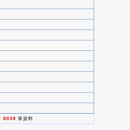
有
8039
筆資料