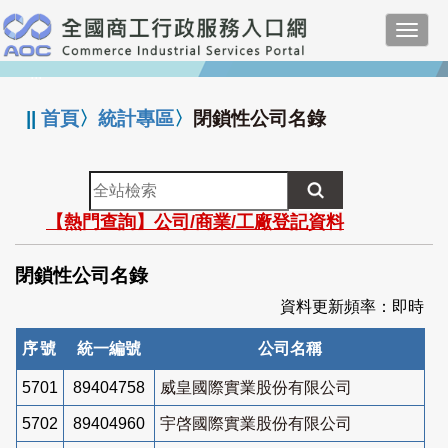
跳
Toggl
到
navig
主
:::
要
內
||
首頁
〉
統計專區
〉
閉鎖性公司名錄
容
全
站
【熱門查詢】公司/商業/工廠登記資料
檢
索
閉鎖性公司名錄
資料更新頻率：即時
序號
統一編號
公司名稱
5701
89404758
威皇國際實業股份有限公司
5702
89404960
宇啓國際實業股份有限公司