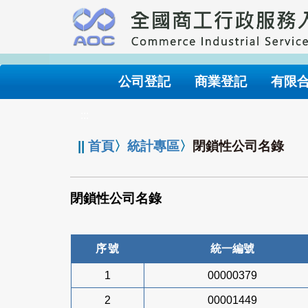
跳
到
主
要
內
公司登記
商業登記
有限
容
:::
||
首頁
〉
統計專區
〉
閉鎖性公司名錄
閉鎖性公司名錄
序號
統一編號
1
00000379
2
00001449