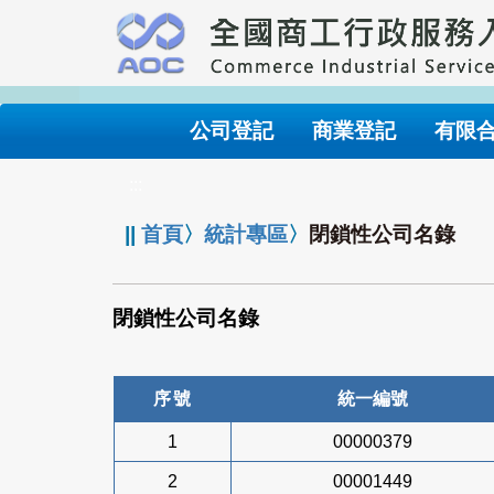
跳
到
主
要
內
公司登記
商業登記
有限
容
:::
||
首頁
〉
統計專區
〉
閉鎖性公司名錄
閉鎖性公司名錄
序號
統一編號
1
00000379
2
00001449