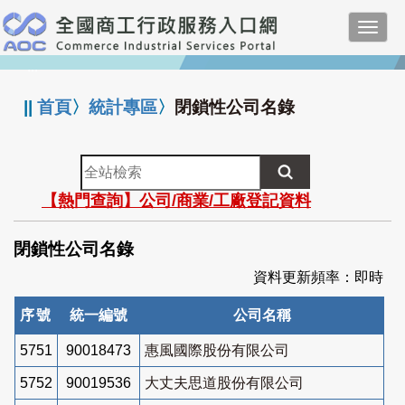
跳
Toggl
到
navig
主
:::
要
內
||
首頁
〉
統計專區
〉
閉鎖性公司名錄
容
全
站
【熱門查詢】公司/商業/工廠登記資料
檢
索
閉鎖性公司名錄
資料更新頻率：即時
序號
統一編號
公司名稱
5751
90018473
惠風國際股份有限公司
5752
90019536
大丈夫思道股份有限公司