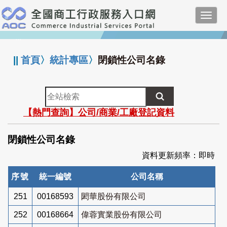
跳
Toggl
到
navig
主
:::
要
內
||
首頁
〉
統計專區
〉
閉鎖性公司名錄
容
全
站
【熱門查詢】公司/商業/工廠登記資料
檢
索
閉鎖性公司名錄
資料更新頻率：即時
序號
統一編號
公司名稱
251
00168593
閎華股份有限公司
252
00168664
偉蓉實業股份有限公司