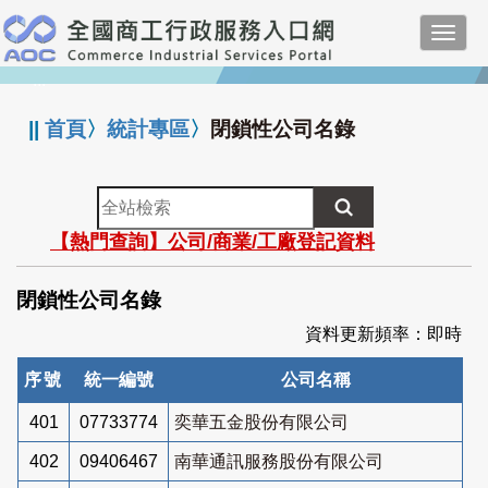
跳
Toggl
到
navig
主
:::
要
內
||
首頁
〉
統計專區
〉
閉鎖性公司名錄
容
全
站
【熱門查詢】公司/商業/工廠登記資料
檢
索
閉鎖性公司名錄
資料更新頻率：即時
序號
統一編號
公司名稱
401
07733774
奕華五金股份有限公司
402
09406467
南華通訊服務股份有限公司