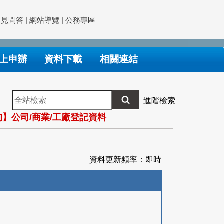
常見問答
|
網站導覽
|
公務專區
上申辦
資料下載
相關連結
全
進階檢索
站
】公司/商業/工廠登記資料
檢
索
資料更新頻率：即時