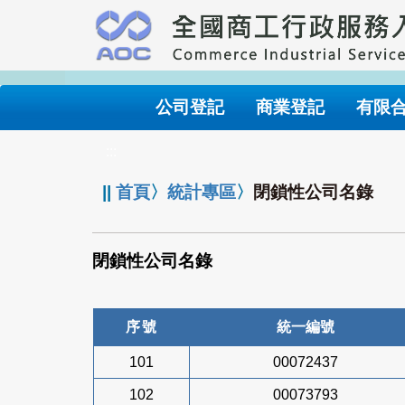
跳
到
主
要
內
公司登記
商業登記
有限
容
:::
||
首頁
〉
統計專區
〉
閉鎖性公司名錄
閉鎖性公司名錄
序號
統一編號
101
00072437
102
00073793