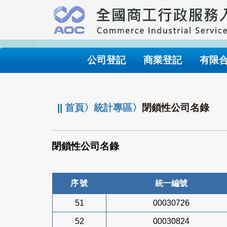
跳
到
主
要
內
公司登記
商業登記
有限
容
:::
||
首頁
〉
統計專區
〉
閉鎖性公司名錄
閉鎖性公司名錄
序號
統一編號
51
00030726
52
00030824