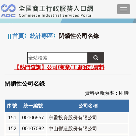
跳
Toggl
到
navig
主
:::
要
內
||
首頁
〉
統計專區
〉
閉鎖性公司名錄
容
全
站
【熱門查詢】公司/商業/工廠登記資料
檢
索
閉鎖性公司名錄
資料更新頻率：即時
序號
統一編號
公司名稱
151
00106957
宗盈投資股份有限公司
152
00107082
中山營造股份有限公司