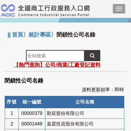
跳
Toggl
到
navig
主
:::
要
內
||
首頁
〉
統計專區
〉
閉鎖性公司名錄
容
全
站
【熱門查詢】公司/商業/工廠登記資料
檢
索
閉鎖性公司名錄
資料更新頻率：即時
序號
統一編號
公司名稱
1
00000379
勤宸股份有限公司
2
00001449
嘉霆投資股份有限公司