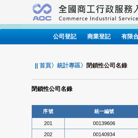
跳
到
主
要
內
公司登記
商業登記
有限
容
:::
||
首頁
〉
統計專區
〉
閉鎖性公司名錄
閉鎖性公司名錄
序號
統一編號
201
00139606
202
00140934