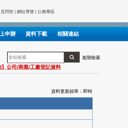
常見問答
|
網站導覽
|
公務專區
上申辦
資料下載
相關連結
全
進階檢索
站
】公司/商業/工廠登記資料
檢
索
資料更新頻率：即時