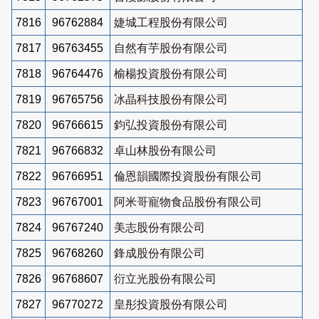
7816
96762884
婕城工程股份有限公司
7817
96763455
自然有芋股份有限公司
7818
96764476
榆楊投資股份有限公司
7819
96765756
冰晶科技股份有限公司
7820
96766615
鈞弘投資股份有限公司
7821
96766832
卓山林股份有限公司
7822
96766951
倫恩韻國際投資股份有限公司
7823
96767001
阿米哥寵物食品股份有限公司
7824
96767240
美志股份有限公司
7825
96768260
鋒成股份有限公司
7826
96768607
衍立光股份有限公司
7827
96770272
皇彤投資股份有限公司