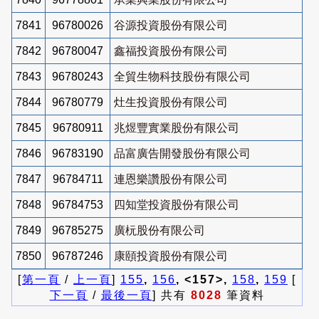
7841
96780026
谷源投資股份有限公司
7842
96780047
鑫福投資股份有限公司
7843
96780243
全貿生物科技股份有限公司
7844
96780779
灶生投資股份有限公司
7845
96780911
兆煜豐實業股份有限公司
7846
96783190
品富廣告開發股份有限公司
7847
96784711
連恩樂讚股份有限公司
7848
96784753
四知堂投資股份有限公司
7849
96785275
廣杬股份有限公司
7850
96787246
康頤投資股份有限公司
[
第一頁
/
上一頁
]
155
,
156
, <157>,
158
,
159
[
下一頁
/
最後一頁
] 共有
8028
筆資料