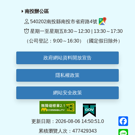
南投辦公區
540202南投縣南投市省府路4號
星期一至星期五8:30～12:30 | 13:30～17:30
（公司登記：9:00～16:30）（國定假日除外）
政府網站資料開放宣告
隱私權政策
網站安全政策
F
更新日期：2026-08-06 14:50:51.0
累積瀏覽人次：477429343
Li