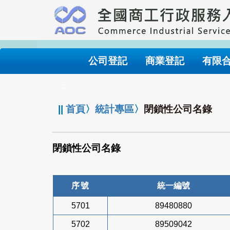
跳
到
主
要
內
公司登記
商業登記
有限
容
:::
||
首頁
〉
統計專區
〉
閉鎖性公司名錄
閉鎖性公司名錄
序號
統一編號
5701
89480880
5702
89509042