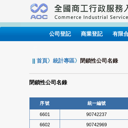
跳
到
主
要
內
公司登記
商業登記
有限
容
:::
||
首頁
〉
統計專區
〉
閉鎖性公司名錄
閉鎖性公司名錄
序號
統一編號
6601
90742237
6602
90742969