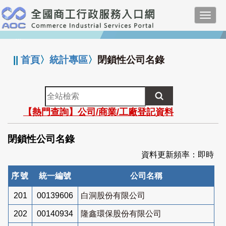
跳
Toggl
到
navig
主
:::
要
內
||
首頁
〉
統計專區
〉
閉鎖性公司名錄
容
全
站
【熱門查詢】公司/商業/工廠登記資料
檢
索
閉鎖性公司名錄
資料更新頻率：即時
序號
統一編號
公司名稱
201
00139606
白洞股份有限公司
202
00140934
隆鑫環保股份有限公司