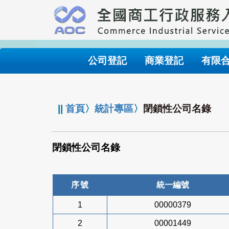
跳
到
主
要
內
公司登記
商業登記
有限
容
:::
||
首頁
〉
統計專區
〉
閉鎖性公司名錄
閉鎖性公司名錄
序號
統一編號
1
00000379
2
00001449