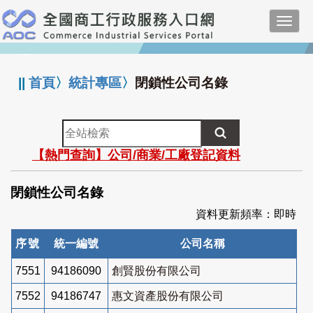
跳
Toggl
到
navig
主
:::
要
內
||
首頁
〉
統計專區
〉
閉鎖性公司名錄
容
全
站
【熱門查詢】公司/商業/工廠登記資料
檢
索
閉鎖性公司名錄
資料更新頻率：即時
序號
統一編號
公司名稱
7551
94186090
創賢股份有限公司
7552
94186747
惠文資產股份有限公司