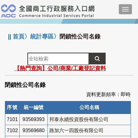
跳
Toggl
到
navig
主
:::
要
內
||
首頁
〉
統計專區
〉
閉鎖性公司名錄
容
全
站
【熱門查詢】公司/商業/工廠登記資料
檢
索
閉鎖性公司名錄
資料更新頻率：即時
序號
統一編號
公司名稱
7101
93569393
邦泰永續投資股份有限公司
7102
93569680
路加六一四股份有限公司