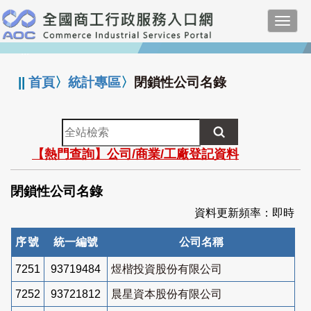
跳
Toggl
到
navig
主
:::
要
內
||
首頁
〉
統計專區
〉
閉鎖性公司名錄
容
全
站
【熱門查詢】公司/商業/工廠登記資料
檢
索
閉鎖性公司名錄
資料更新頻率：即時
序號
統一編號
公司名稱
7251
93719484
煜楷投資股份有限公司
7252
93721812
晨星資本股份有限公司