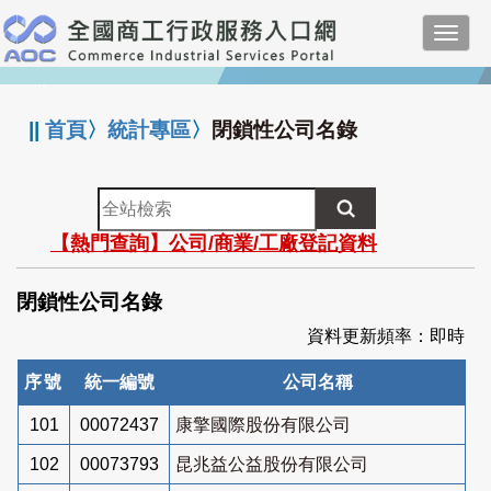
跳
Toggl
到
navig
主
:::
要
內
||
首頁
〉
統計專區
〉
閉鎖性公司名錄
容
全
站
【熱門查詢】公司/商業/工廠登記資料
檢
索
閉鎖性公司名錄
資料更新頻率：即時
序號
統一編號
公司名稱
101
00072437
康擎國際股份有限公司
102
00073793
昆兆益公益股份有限公司