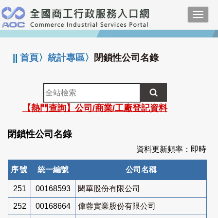
跳
Toggl
到
navig
主
:::
要
內
||
首頁
〉
統計專區
〉
閉鎖性公司名錄
容
全
站
【熱門查詢】公司/商業/工廠登記資料
檢
索
閉鎖性公司名錄
資料更新頻率：即時
序號
統一編號
公司名稱
251
00168593
閎華股份有限公司
252
00168664
偉蓉實業股份有限公司