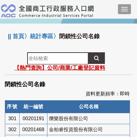
跳
Toggl
到
navig
主
:::
要
內
||
首頁
〉
統計專區
〉
閉鎖性公司名錄
容
全
站
【熱門查詢】公司/商業/工廠登記資料
檢
索
閉鎖性公司名錄
資料更新頻率：即時
序號
統一編號
公司名稱
301
00201191
爍樂股份有限公司
302
00201468
金柏睿投資股份有限公司