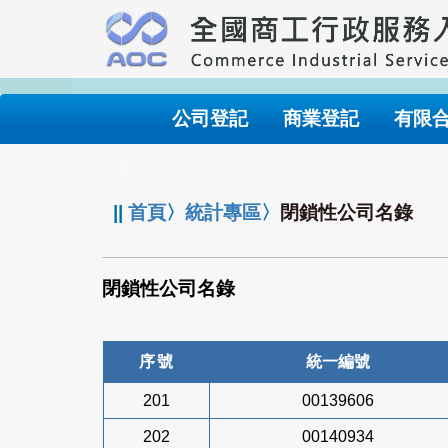
跳
到
主
要
內
公司登記
商業登記
有限
容
:::
||
首頁
〉
統計專區
〉
閉鎖性公司名錄
閉鎖性公司名錄
序號
統一編號
201
00139606
202
00140934