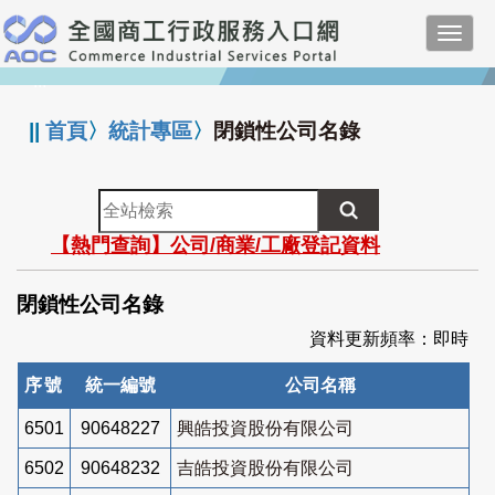
跳
Toggl
到
navig
主
:::
要
內
||
首頁
〉
統計專區
〉
閉鎖性公司名錄
容
全
站
【熱門查詢】公司/商業/工廠登記資料
檢
索
閉鎖性公司名錄
資料更新頻率：即時
序號
統一編號
公司名稱
6501
90648227
興皓投資股份有限公司
6502
90648232
吉皓投資股份有限公司