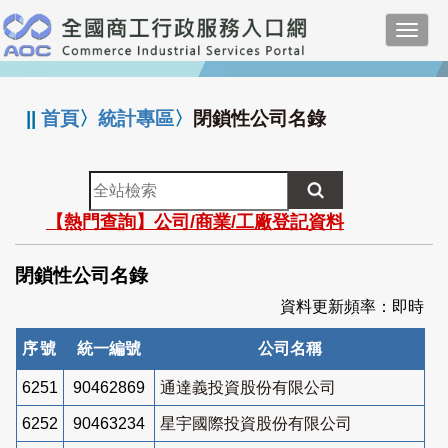
跳
Toggl
到
navig
主
:::
要
內
||
首頁
〉
統計專區
〉
閉鎖性公司名錄
容
全
站
【熱門查詢】公司/商業/工廠登記資料
檢
索
閉鎖性公司名錄
資料更新頻率：即時
序號
統一編號
公司名稱
6251
90462869
通達義投資股份有限公司
6252
90463234
星宇國際投資股份有限公司