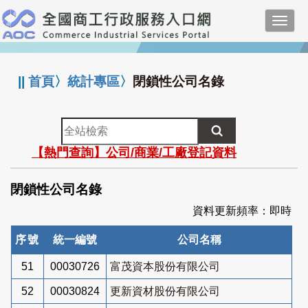
跳
Toggl
到
navig
主
:::
要
內
||
首頁
〉
統計專區
〉
閉鎖性公司名錄
容
全
站
【熱門查詢】公司/商業/工廠登記資料
檢
索
閉鎖性公司名錄
資料更新頻率：即時
序號
統一編號
公司名稱
51
00030726
富茂資本股份有限公司
52
00030824
更新資材股份有限公司