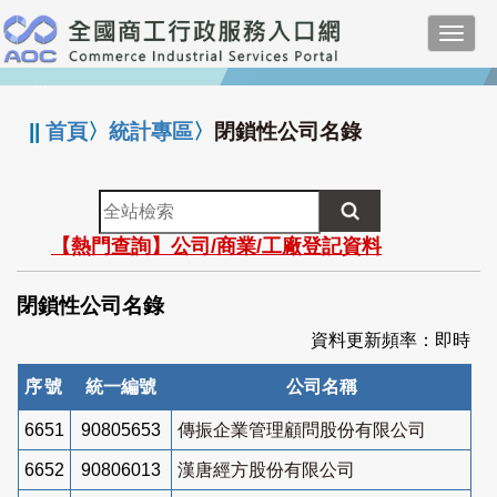
跳
Toggl
到
navig
主
:::
要
內
||
首頁
〉
統計專區
〉
閉鎖性公司名錄
容
全
站
【熱門查詢】公司/商業/工廠登記資料
檢
索
閉鎖性公司名錄
資料更新頻率：即時
序號
統一編號
公司名稱
6651
90805653
傳振企業管理顧問股份有限公司
6652
90806013
漢唐經方股份有限公司