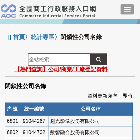
跳
Toggl
到
navig
主
:::
要
內
||
首頁
〉
統計專區
〉
閉鎖性公司名錄
容
全
站
【熱門查詢】公司/商業/工廠登記資料
檢
索
閉鎖性公司名錄
資料更新頻率：即時
序號
統一編號
公司名稱
6801
91044267
趨光影像股份有限公司
6802
91044702
數智融合股份有限公司