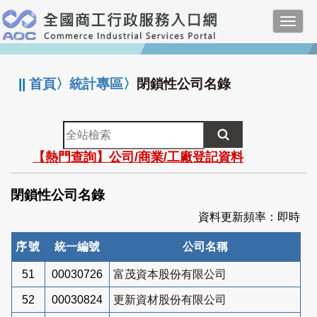
跳
Toggl
到
navig
主
:::
要
內
||
首頁
〉
統計專區
〉
閉鎖性公司名錄
容
全
站
【熱門查詢】公司/商業/工廠登記資料
檢
索
閉鎖性公司名錄
資料更新頻率：即時
序號
統一編號
公司名稱
51
00030726
富茂資本股份有限公司
52
00030824
更新資材股份有限公司