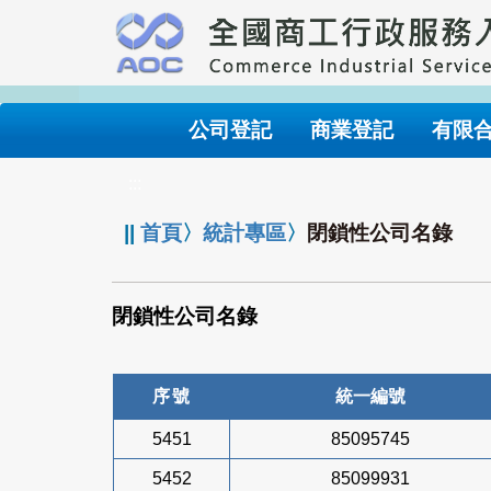
跳
到
主
要
內
公司登記
商業登記
有限
容
:::
||
首頁
〉
統計專區
〉
閉鎖性公司名錄
閉鎖性公司名錄
序號
統一編號
5451
85095745
5452
85099931