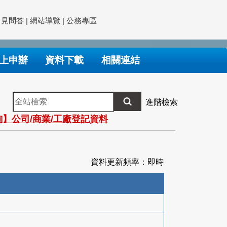
常見問答
|
網站導覽
|
公務專區
上申辦
資料下載
相關連結
全
進階檢索
站
】公司/商業/工廠登記資料
檢
索
資料更新頻率：即時