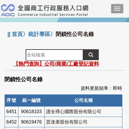
跳
Toggl
到
navig
主
:::
要
內
||
首頁
〉
統計專區
〉
閉鎖性公司名錄
容
全
站
【熱門查詢】公司/商業/工廠登記資料
檢
索
閉鎖性公司名錄
資料更新頻率：即時
序號
統一編號
公司名稱
6451
90618103
護全禪心國際股份有限公司
6452
90619476
質達康股份有限公司