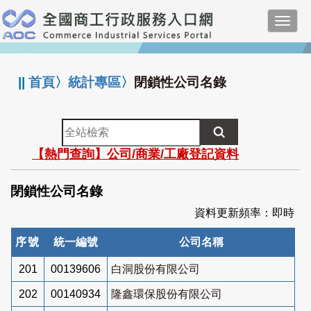
跳
Toggl
到
navig
主
:::
要
內
||
首頁
〉
統計專區
〉
閉鎖性公司名錄
容
全
站
【熱門查詢】公司/商業/工廠登記資料
檢
索
閉鎖性公司名錄
資料更新頻率：即時
序號
統一編號
公司名稱
201
00139606
白洞股份有限公司
202
00140934
隆鑫環保股份有限公司