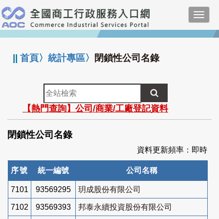
跳
Toggl
到
navig
主
:::
要
內
||
首頁
〉
統計專區
〉
閉鎖性公司名錄
容
全
站
【熱門查詢】公司/商業/工廠登記資料
檢
索
閉鎖性公司名錄
資料更新頻率：即時
序號
統一編號
公司名稱
7101
93569295
玥成股份有限公司
7102
93569393
邦泰永續投資股份有限公司