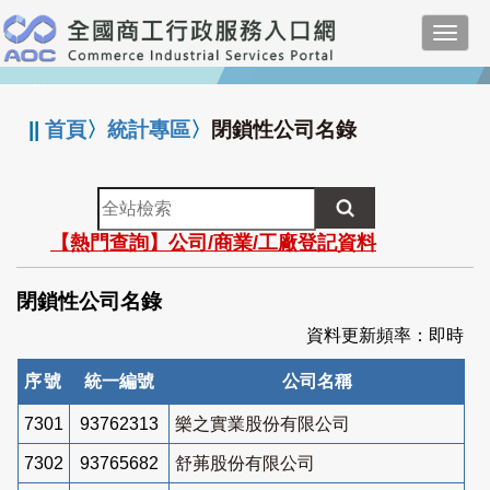
跳
Toggl
到
navig
主
:::
要
內
||
首頁
〉
統計專區
〉
閉鎖性公司名錄
容
全
站
【熱門查詢】公司/商業/工廠登記資料
檢
索
閉鎖性公司名錄
資料更新頻率：即時
序號
統一編號
公司名稱
7301
93762313
樂之實業股份有限公司
7302
93765682
舒茀股份有限公司