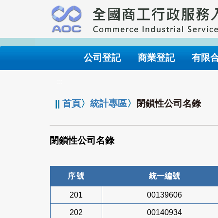
跳
到
主
要
內
公司登記
商業登記
有限
容
:::
||
首頁
〉
統計專區
〉
閉鎖性公司名錄
閉鎖性公司名錄
序號
統一編號
201
00139606
202
00140934