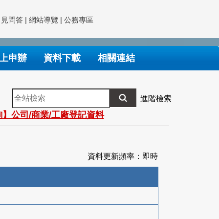
常見問答
|
網站導覽
|
公務專區
上申辦
資料下載
相關連結
全
進階檢索
站
】公司/商業/工廠登記資料
檢
索
資料更新頻率：即時