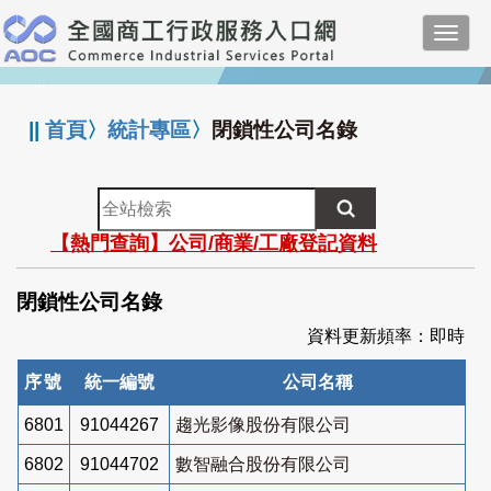
跳
Toggl
到
navig
主
:::
要
內
||
首頁
〉
統計專區
〉
閉鎖性公司名錄
容
全
站
【熱門查詢】公司/商業/工廠登記資料
檢
索
閉鎖性公司名錄
資料更新頻率：即時
序號
統一編號
公司名稱
6801
91044267
趨光影像股份有限公司
6802
91044702
數智融合股份有限公司