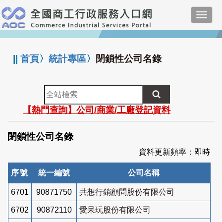
跳
Toggl
到
navig
主
:::
要
內
||
首頁
〉
統計專區
〉
閉鎖性公司名錄
容
全
站
【熱門查詢】公司/商業/工廠登記資料
檢
索
閉鎖性公司名錄
資料更新頻率：即時
序號
統一編號
公司名稱
6701
90871750
共想行銷顧問股份有限公司
6702
90872110
愛呆玩股份有限公司