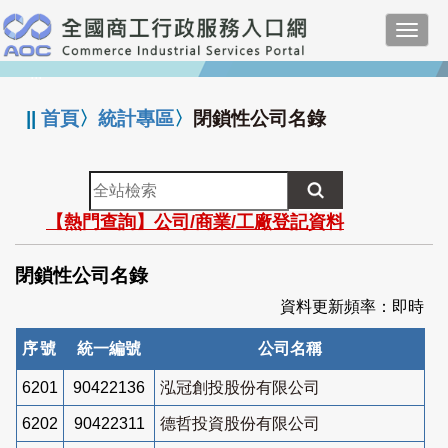
跳
Toggl
到
navig
主
:::
要
內
||
首頁
〉
統計專區
〉
閉鎖性公司名錄
容
全
站
【熱門查詢】公司/商業/工廠登記資料
檢
索
閉鎖性公司名錄
資料更新頻率：即時
序號
統一編號
公司名稱
6201
90422136
泓冠創投股份有限公司
6202
90422311
德哲投資股份有限公司