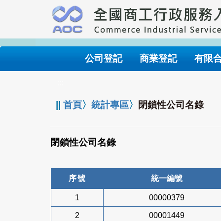
跳
到
主
要
內
公司登記
商業登記
有限
容
:::
||
首頁
〉
統計專區
〉
閉鎖性公司名錄
閉鎖性公司名錄
序號
統一編號
1
00000379
2
00001449