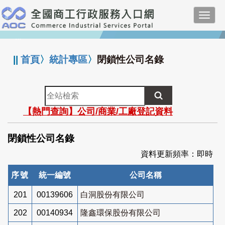
跳
Toggl
到
navig
主
:::
要
內
||
首頁
〉
統計專區
〉
閉鎖性公司名錄
容
全
站
【熱門查詢】公司/商業/工廠登記資料
檢
索
閉鎖性公司名錄
資料更新頻率：即時
序號
統一編號
公司名稱
201
00139606
白洞股份有限公司
202
00140934
隆鑫環保股份有限公司